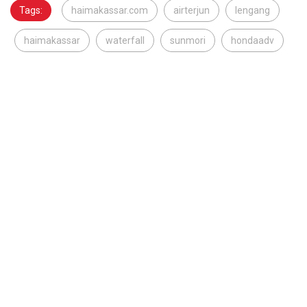
Tags:
haimakassar.com
airterjun
lengang
haimakassar
waterfall
sunmori
hondaadv